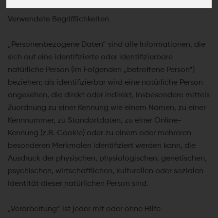
Verwendete Begrifflichkeiten
„Personenbezogene Daten“ sind alle Informationen, die
sich auf eine identifizierte oder identifizierbare
natürliche Person (im Folgenden „betroffene Person“)
beziehen; als identifizierbar wird eine natürliche Person
angesehen, die direkt oder indirekt, insbesondere mittels
Zuordnung zu einer Kennung wie einem Namen, zu einer
Kennnummer, zu Standortdaten, zu einer Online-
Kennung (z.B. Cookie) oder zu einem oder mehreren
besonderen Merkmalen identifiziert werden kann, die
Ausdruck der physischen, physiologischen, genetischen,
psychischen, wirtschaftlichen, kulturellen oder sozialen
Identität dieser natürlichen Person sind.
„Verarbeitung“ ist jeder mit oder ohne Hilfe