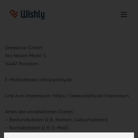
Dresslove GmbH
Am Neuen Markt 5
14467 Potsdam
E-Mailadresse: info@wishly.de
Link zum Impressum: https://www.wishly.de/impressum
Arten der verarbeiteten Daten:
– Bestandsdaten (z.B. Namen, Geburtsdaten).
– Kontaktdaten (z.B. E-Mail).
– Inhaltsdaten (z.B. Texteingaben, Fotografien).