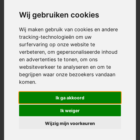
– Nutzungsdaten (z.B. besuchte Webseiten, Interesse an
Wij gebruiken cookies
Inhalten, Zugriffszeiten).
– Meta-/Kommunikationsdaten (z.B. Geräte-
Wij maken gebruik van cookies en andere
Informationen).
tracking-technologieën om uw
surfervaring op onze website te
Kategorien betroffener Personen
verbeteren, om gepersonaliseerde inhoud
Besucher und Nutzer des Onlineangebotes
en advertenties te tonen, om ons
(Nachfolgend bezeichnen wir die betroffenen Personen
websiteverkeer te analyseren en om te
zusammenfassend auch als „Nutzer“).
begrijpen waar onze bezoekers vandaan
komen.
Zweck der Verarbeitung
– Zurverfügungstellung des Onlineangebotes, seiner
Ik ga akkoord
Funktionen und Inhalte
Ik weiger
– Beantwortung von Kontaktanfragen und
Kommunikation mit Nutzern
Wijzig mijn voorkeuren
– Sicherheitsmaßnahmen
– Reichweitenmessung und Marketing