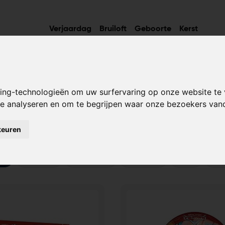
Verjaardag
Bruiloft
Geboorte
Kerst
king-technologieën om uw surfervaring op onze website te
Cadeau-ideeën voor Boy
 te analyseren en om te begrijpen waar onze bezoekers va
y hier. Deze cadeau-ideeën zijn bepaald op basis van verzoek
keuren
oy
Birthday
Christmas
Wedding
Birth
Oth