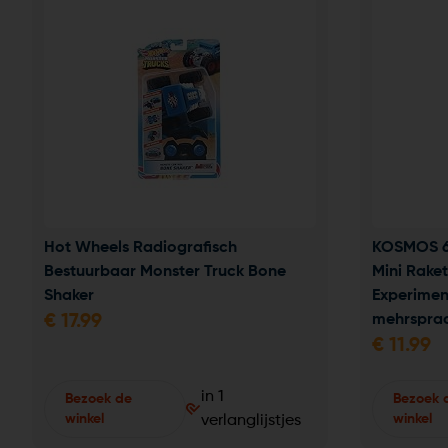
Hot Wheels Radiografisch 
KOSMOS 61
Bestuurbaar Monster Truck Bone 
Mini Rake
Shaker
Experiment
€
17.99
mehrsprach
€
11.99
in 1
Bezoek de
Bezoek 
winkel
winkel
verlanglijstjes