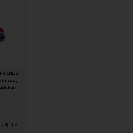
FRIENDS 
torrad, 
ädchen 
nglijstjes