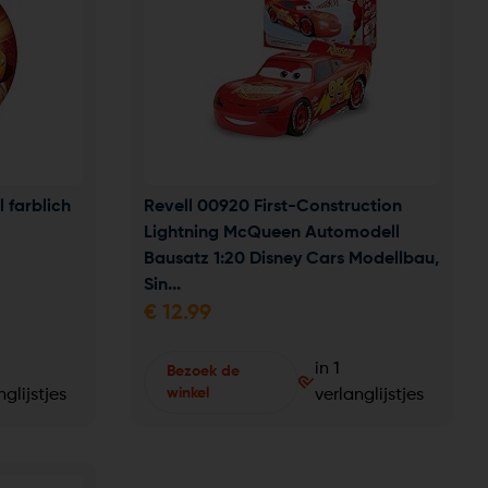
 farblich 
Revell 00920 First-Construction 
Lightning McQueen Automodell 
Bausatz 1:20 Disney Cars Modellbau, 
Sin...
€
12.99
in 1
Bezoek de
winkel
nglijstjes
verlanglijstjes