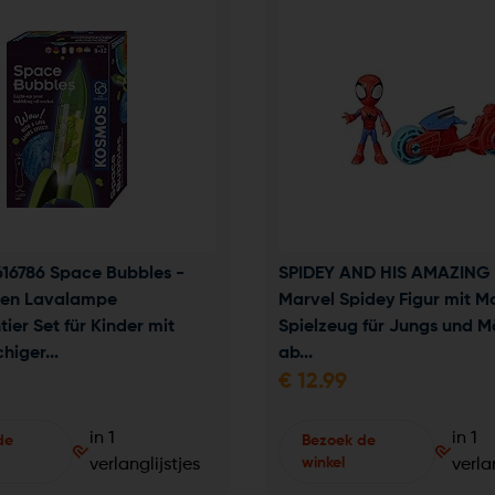
6786 Space Bubbles - 
SPIDEY AND HIS AMAZING 
ten Lavalampe 
Marvel Spidey Figur mit Mo
ier Set für Kinder mit 
Spielzeug für Jungs und M
iger...
ab...
€
12.99
in 1
in 1
de
Bezoek de
winkel
verlanglijstjes
verla