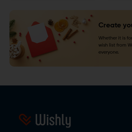
Create you
Whether it is fo
wish list from W
everyone.