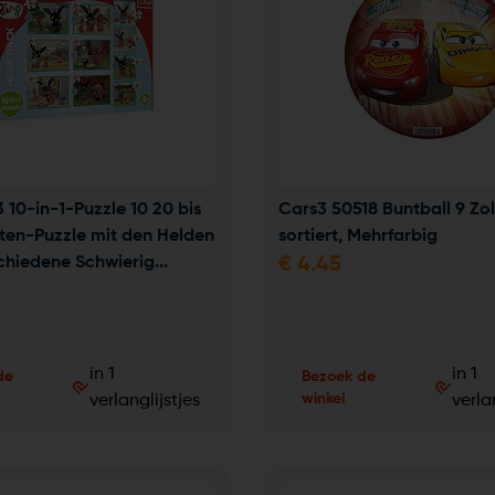
3 10-in-1-Puzzle 10 20 bis 
Cars3 50518 Buntball 9 Zoll
ten-Puzzle mit den Helden 
sortiert, Mehrfarbig
chiedene Schwierig...
€
4.45
in 1
in 1
de
Bezoek de
winkel
verlanglijstjes
verla