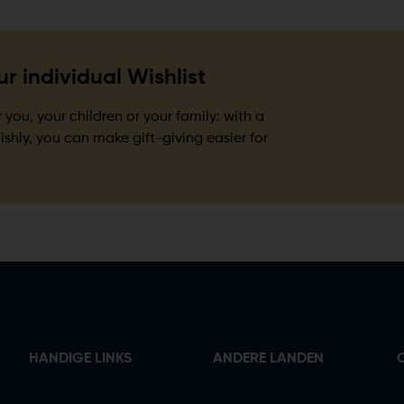
r individual Wishlist
r you, your children or your family: with a
ishly, you can make gift-giving easier for
HANDIGE LINKS
ANDERE LANDEN