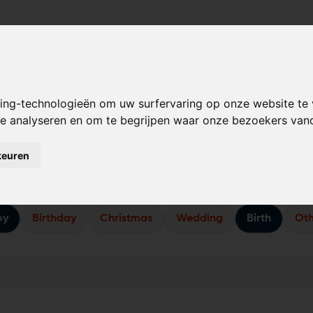
Verjaardag
Bruiloft
Geboorte
Kerst
king-technologieën om uw surfervaring op onze website te
 te analyseren en om te begrijpen waar onze bezoekers va
au-ideeën voor Birth voo
keuren
y hier. Deze cadeau-ideeën zijn bepaald op basis van verzoek
oy
Birthday
Christmas
Wedding
Birth
Oth