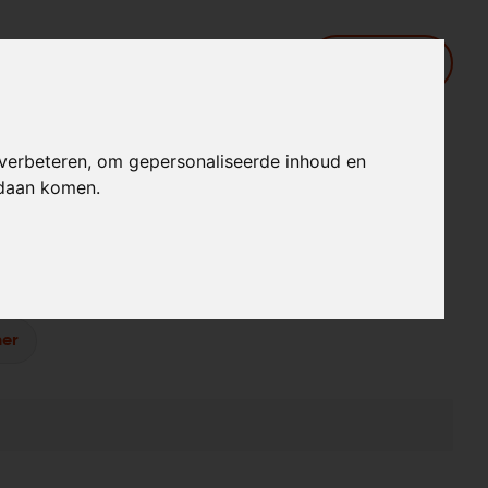
Inloggen
 verbeteren, om gepersonaliseerde inhoud en
ndaan komen.
r Boy
en uit verschillende online verlanglijstjes.
er