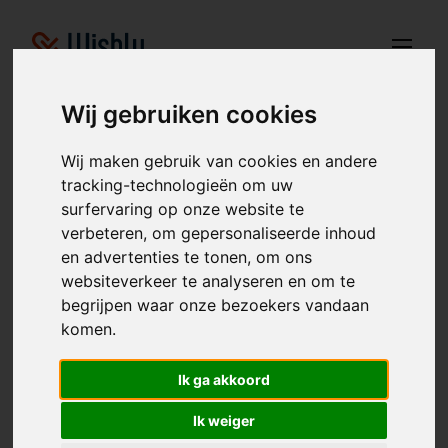
Wij gebruiken cookies
Wij maken gebruik van cookies en andere
Cadeau-ideeën voor Christmas
tracking-technologieën om uw
voor Boy
surfervaring op onze website te
verbeteren, om gepersonaliseerde inhoud
Vind individuele cadeau-ideeën voor voor Boy hier. Deze
en advertenties te tonen, om ons
cadeau-ideeën zijn bepaald op basis van verzoeken uit
websiteverkeer te analyseren en om te
verschillende online verlanglijstjes.
begrijpen waar onze bezoekers vandaan
komen.
Boy
Birthday
Christmas
Wedding
Birth
Ik ga akkoord
Other
Ik weiger