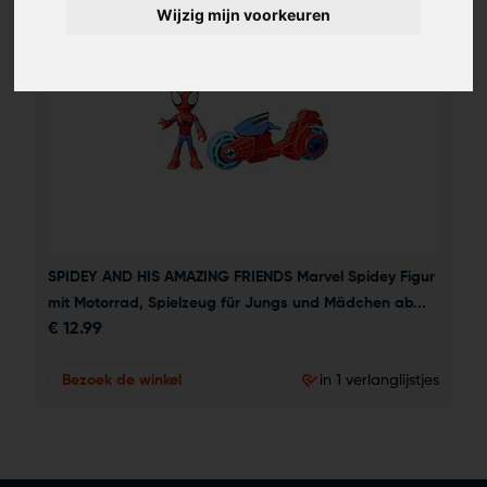
Wijzig mijn voorkeuren
SPIDEY AND HIS AMAZING FRIENDS Marvel Spidey Figur 
mit Motorrad, Spielzeug für Jungs und Mädchen ab...
€
12.99
Bezoek de winkel
in 1 verlanglijstjes